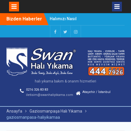
Skip
Halımızı Nasıl
Bizden Haberler
to
Kullanmalıyız
content
Halı Yıkama Çalıştayı
Başladı
Facebook
Twitter
Instagram
Lekeleri Kolay Çıkarma
Yöntemleri
halı yıkama bakım & onarım hizmetleri
0216 326 83 83
Ataşehir / İstanbul
iletisim@swanhaliyikama.com
Ansayfa
Gaziosmanpaşa Halı Yıkama
gaziosmanpasa-haliyikamaa