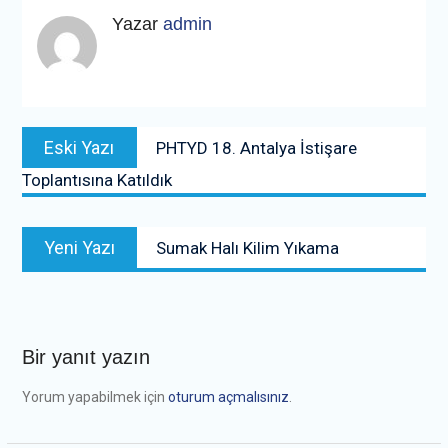
Yazar
admin
Yazı
Previous
Eski Yazı
PHTYD 18. Antalya İstişare
gezinmesi
post:
Toplantısına Katıldık
Next
Yeni Yazı
Sumak Halı Kilim Yıkama
post:
Bir yanıt yazın
Yorum yapabilmek için
oturum açmalısınız
.