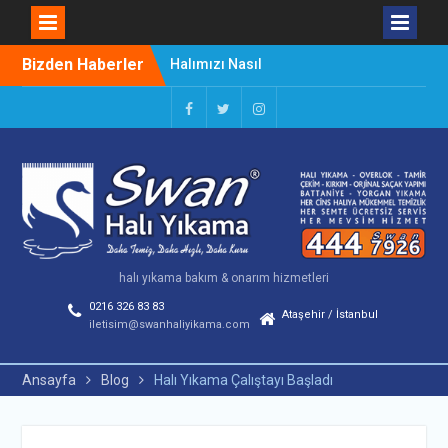
Halımızı Nasıl
Skip
Bizden Haberler
Kullanmalıyız
to
Halı Yıkama Çalıştayı
content
Başladı
Facebook
Twitter
Instagram
Lekeleri Kolay Çıkarma
Yöntemleri
halı yıkama bakım & onarım hizmetleri
0216 326 83 83
Ataşehir / İstanbul
iletisim@swanhaliyikama.com
Ansayfa
Blog
Halı Yıkama Çalıştayı Başladı