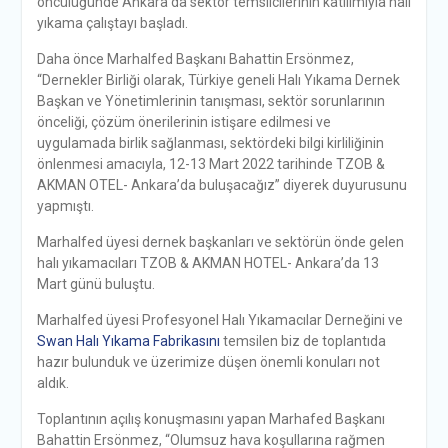
öncülüğünde Ankara’da sektör temsilcilerinin katılımıyla halı
yıkama çalıştayı başladı.
Daha önce Marhalfed Başkanı Bahattin Ersönmez,
“Dernekler Birliği olarak, Türkiye geneli Halı Yıkama Dernek
Başkan ve Yönetimlerinin tanışması, sektör sorunlarının
önceliği, çözüm önerilerinin istişare edilmesi ve
uygulamada birlik sağlanması, sektördeki bilgi kirliliğinin
önlenmesi amacıyla, 12-13 Mart 2022 tarihinde TZOB &
AKMAN OTEL- Ankara’da buluşacağız” diyerek duyurusunu
yapmıştı.
Marhalfed üyesi dernek başkanları ve sektörün önde gelen
halı yıkamacıları TZOB & AKMAN HOTEL- Ankara’da 13
Mart günü buluştu.
Marhalfed üyesi Profesyonel Halı Yıkamacılar Derneğini ve
Swan Halı Yıkama Fabrikasını
temsilen biz de toplantıda
hazır bulunduk ve üzerimize düşen önemli konuları not
aldık.
Toplantının açılış konuşmasını yapan Marhafed Başkanı
Bahattin Ersönmez, “Olumsuz hava koşullarına rağmen