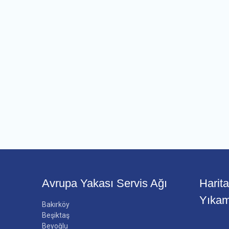
Avrupa Yakası Servis Ağı
Harit
Yıka
Bakırköy
Beşiktaş
Beyoğlu