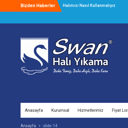
Skip
Bizden Haberler
Halımızı Nasıl Kullanmalıyız
to
Halı Yıkama Çalıştayı Başladı
content
Lekeleri Kolay Çıkarma Yöntemleri
Anasayfa
Kurumsal
Hizmetlerimiz
Fiyat Lis
Ansayfa
slide-14