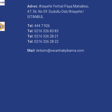
Adres:
Ataşehir Ferhat Paşa Mahallesi,
47. Sk. No:59 Dudullu Osb/Ataşehir/
İSTANBUL
Tel:
444 7 926
Tel:
0216 326 83 83
Tel:
0216 326 28 21
Tel:
0216 326 28 22
Mail:
iletisim@swanhaliyikama.com