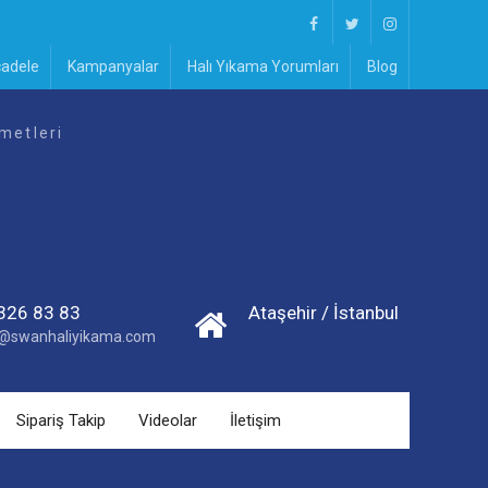
Facebook
Twitter
Instagram
cadele
Kampanyalar
Halı Yıkama Yorumları
Blog
metleri
326 83 83
Ataşehir / İstanbul
im@swanhaliyikama.com
Sipariş Takip
Videolar
İletişim