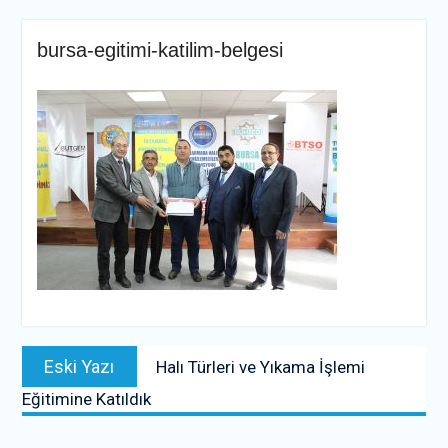
bursa-egitimi-katilim-belgesi
Yazı
Previous
Eski Yazı
Halı Türleri ve Yıkama İşlemi
gezinmesi
post:
Eğitimine Katıldık