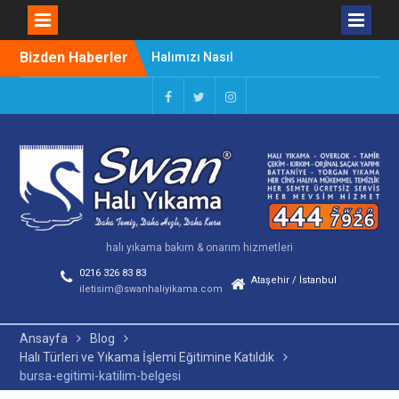
Skip
Bizden Haberler
Halımızı Nasıl
to
Kullanmalıyız
content
Halı Yıkama Çalıştayı
Başladı
Facebook
Twitter
Instagram
Lekeleri Kolay Çıkarma
Yöntemleri
halı yıkama bakım & onarım hizmetleri
0216 326 83 83
Ataşehir / İstanbul
iletisim@swanhaliyikama.com
Ansayfa
Blog
Halı Türleri ve Yıkama İşlemi Eğitimine Katıldık
bursa-egitimi-katilim-belgesi