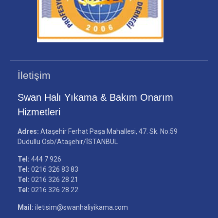
İletişim
Swan Halı Yıkama & Bakım Onarım
Hizmetleri
Adres:
Ataşehir Ferhat Paşa Mahallesi, 47. Sk. No:59
Dudullu Osb/Ataşehir/İSTANBUL
Tel:
444 7 926
Tel:
0216 326 83 83
Tel:
0216 326 28 21
Tel:
0216 326 28 22
Mail:
iletisim@swanhaliyikama.com