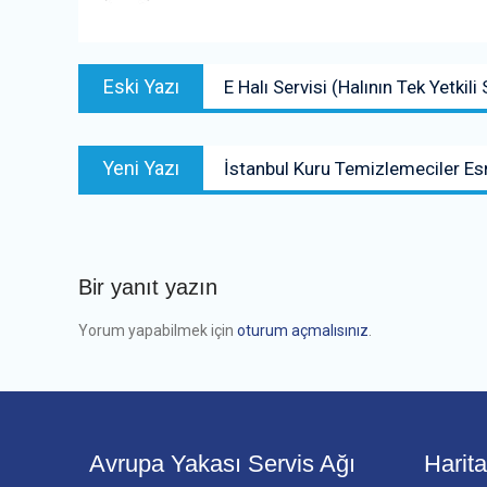
Yazı
Previous
Eski Yazı
E Halı Servisi (Halının Tek Yetkili 
gezinmesi
post:
Next
Yeni Yazı
İstanbul Kuru Temizlemeciler Es
post:
Bir yanıt yazın
Yorum yapabilmek için
oturum açmalısınız
.
Avrupa Yakası Servis Ağı
Harit