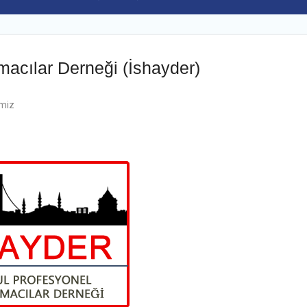
macılar Derneği (İshayder)
imiz