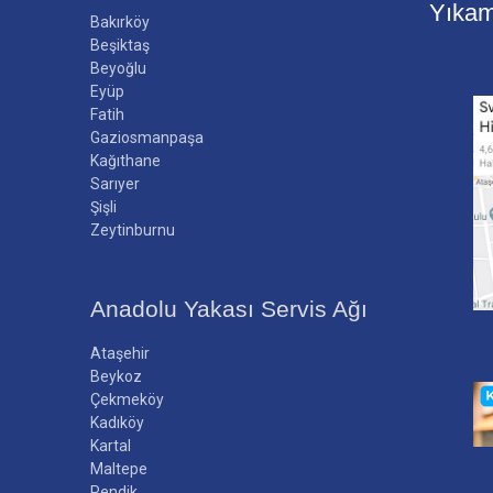
Yıka
Bakırköy
Beşiktaş
Beyoğlu
Eyüp
Fatih
Gaziosmanpaşa
Kağıthane
Sarıyer
Şişli
Zeytinburnu
Anadolu Yakası Servis Ağı
Ataşehir
Beykoz
Çekmeköy
Kadıköy
Kartal
Maltepe
Pendik