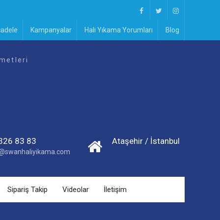
Facebook
Twitter
Instagram
cadele
Kampanyalar
Halı Yıkama Yorumları
Blog
metleri
326 83 83
Ataşehir / İstanbul
im@swanhaliyikama.com
Sipariş Takip
Videolar
İletişim