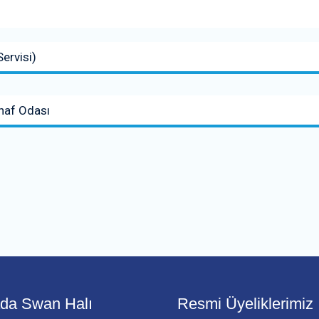
Servisi)
naf Odası
ada Swan Halı
Resmi Üyeliklerimiz