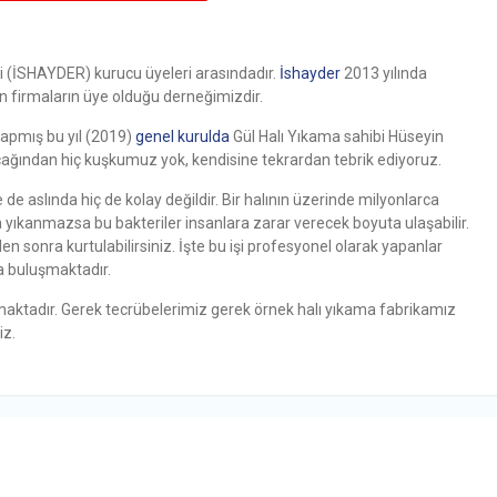
i (İSHAYDER) kurucu üyeleri arasındadır.
İshayder
2013 yılında
n firmaların üye olduğu derneğimizdir.
yapmış bu yıl (2019)
genel kurulda
Gül Halı Yıkama sahibi Hüseyin
cağından hiç kuşkumuz yok, kendisine tekrardan tebrik ediyoruz.
de aslında hiç de kolay değildir. Bir halının üzerinde milyonlarca
yıkanmazsa bu bakteriler insanlara zarar verecek boyuta ulaşabilir.
 sonra kurtulabilirsiniz. İşte bu işi profesyonel olarak yapanlar
a buluşmaktadır.
maktadır. Gerek tecrübelerimiz gerek örnek halı yıkama fabrikamız
iz.