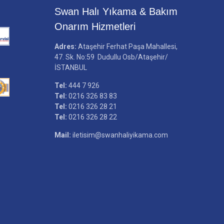
Swan Halı Yıkama & Bakım
Onarım Hizmetleri
Adres:
Ataşehir Ferhat Paşa Mahallesi,
47. Sk. No:59 Dudullu Osb/Ataşehir/
İSTANBUL
Tel:
444 7 926
Tel:
0216 326 83 83
Tel:
0216 326 28 21
Tel:
0216 326 28 22
Mail:
iletisim@swanhaliyikama.com