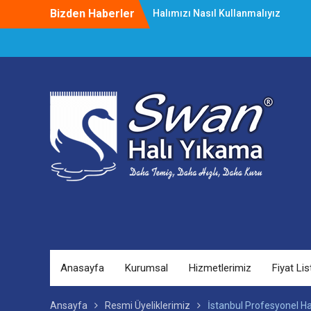
Skip
Bizden Haberler
Halımızı Nasıl Kullanmalıyız
to
Halı Yıkama Çalıştayı Başladı
content
Lekeleri Kolay Çıkarma Yöntemleri
Anasayfa
Kurumsal
Hizmetlerimiz
Fiyat Lis
Ansayfa
Resmi Üyeliklerimiz
İstanbul Profesyonel Ha