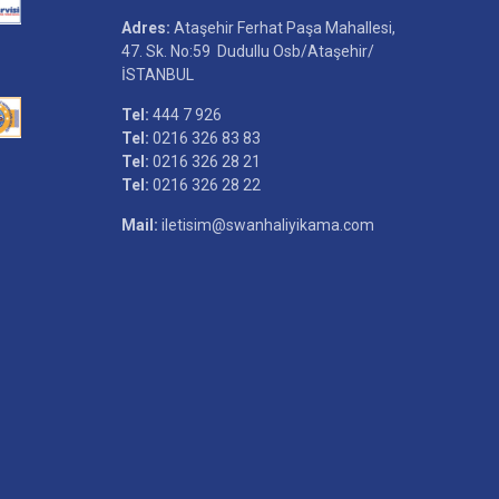
Adres:
Ataşehir Ferhat Paşa Mahallesi,
47. Sk. No:59 Dudullu Osb/Ataşehir/
İSTANBUL
Tel:
444 7 926
Tel:
0216 326 83 83
Tel:
0216 326 28 21
Tel:
0216 326 28 22
Mail:
iletisim@swanhaliyikama.com