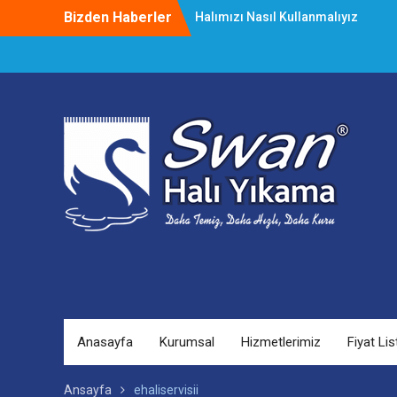
Skip
Bizden Haberler
Halımızı Nasıl Kullanmalıyız
to
Halı Yıkama Çalıştayı Başladı
content
Lekeleri Kolay Çıkarma Yöntemleri
Anasayfa
Kurumsal
Hizmetlerimiz
Fiyat Lis
Ansayfa
ehaliservisii