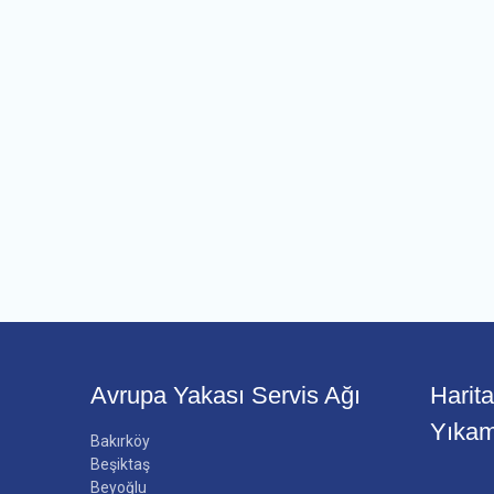
Avrupa Yakası Servis Ağı
Harit
Yıka
Bakırköy
Beşiktaş
Beyoğlu