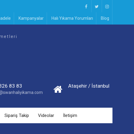
Facebook
Twitter
Instagram
cadele
Kampanyalar
Halı Yıkama Yorumları
Blog
metleri
326 83 83
Ataşehir / İstanbul
im@swanhaliyikama.com
Sipariş Takip
Videolar
İletişim