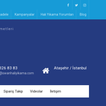
Facebook
Twitter
Instagram
cadele
Kampanyalar
Halı Yıkama Yorumları
Blog
metleri
326 83 83
Ataşehir / İstanbul
im@swanhaliyikama.com
Sipariş Takip
Videolar
İletişim