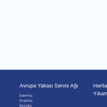
Avrupa Yakası Servis Ağı
Harit
Yıka
Bakırköy
Beşiktaş
Beyoğlu