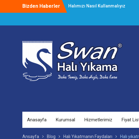
Skip
Bizden Haberler
Halımızı Nasıl Kullanmalıyız
to
Halı Yıkama Çalıştayı Başladı
content
Lekeleri Kolay Çıkarma Yöntemleri
Anasayfa
Kurumsal
Hizmetlerimiz
Fiyat Lis
Ansayfa
Blog
Halı Yıkatmanın Faydaları
Halı yıka