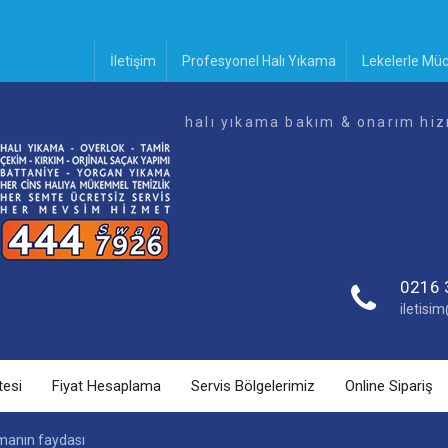
İletişim
Profesyonel Halı Yıkama
Lekelerle Mü
halı yıkama bakım & onarım hiz
0216 
iletis
tesi
Fiyat Hesaplama
Servis Bölgelerimiz
Online Sipariş
tmanın faydası