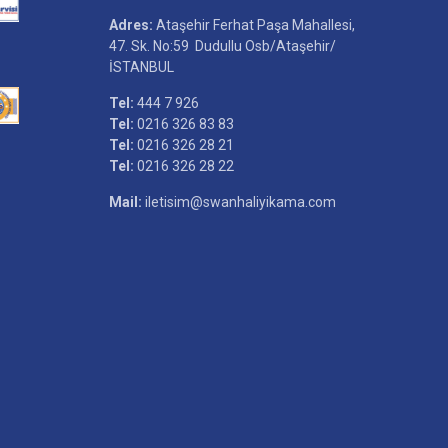
Adres:
Ataşehir Ferhat Paşa Mahallesi,
47. Sk. No:59 Dudullu Osb/Ataşehir/
İSTANBUL
Tel:
444 7 926
Tel:
0216 326 83 83
Tel:
0216 326 28 21
Tel:
0216 326 28 22
Mail:
iletisim@swanhaliyikama.com