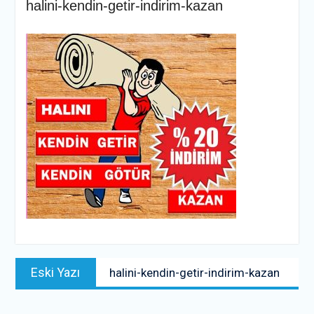
halini-kendin-getir-indirim-kazan
Yazı
Previous
Eski Yazı
halini-kendin-getir-indirim-kazan
gezinmesi
post: