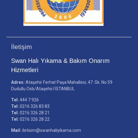
İletişim
Swan Halı Yıkama & Bakım Onarım
Hizmetleri
Adres:
Ataşehir Ferhat Paşa Mahallesi, 47. Sk. No:59
Dudullu Osb/Ataşehir/İSTANBUL
Tel:
444 7 926
Tel:
0216 326 83 83
Tel:
0216 326 28 21
Tel:
0216 326 28 22
Mail:
iletisim@swanhaliyikama.com